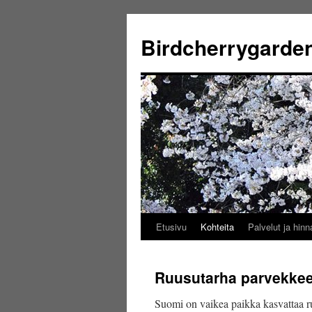
Birdcherrygarde
Etusivu
Kohteita
Palvelut ja hinn
Перейти
к
Ruusutarha parvekkee
содержимому
Suomi on vaikea paikka kasvattaa ruu