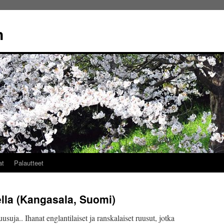
n
at
Palautteet
lla (Kangasala, Suomi)
suja.. Ihanat englantilaiset ja ranskalaiset ruusut, jotka