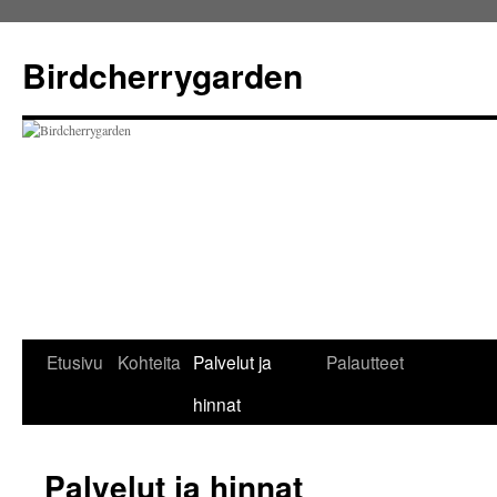
Birdcherrygarden
Перейти
Etusivu
Kohteita
Palvelut ja
Palautteet
к
hinnat
содержимому
Palvelut ja hinnat