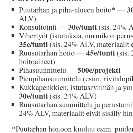
3
Puutarhan ja piha-alueen hoito* —
ALV)
30e/tunti
Konsultointi —
(sis. 24% 
Vihertyöt (istutuksia, nurmikon per
35e/tunti
(sis. 24% ALV, materiaalit e
45e/tunti
Ruusutarhan hoito —
(sis.
hoitoaineet)
500e/projekti
Pihasuunnittelu —
Pienpihansuunnitelu (esim. rivitalo
Kukkapenkkien, istutusryhmän ja ym
30e/tunti
(sis. 24% ALV)
Ruusutarhan suunnittelu ja perusta
24% ALV, materiaalit eivät sisälly hin
*Puutarhan hoitoon kuuluu esim. puiden