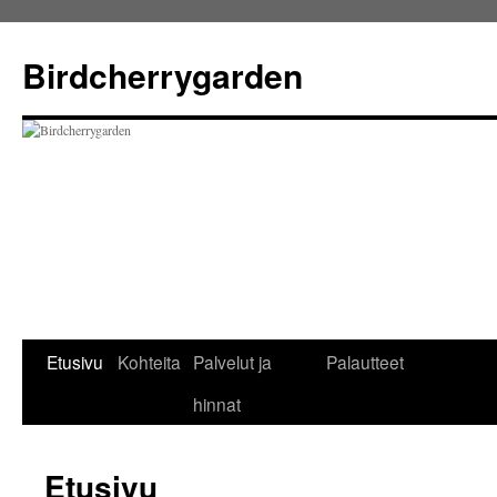
Birdcherrygarden
Перейти
Etusivu
Kohteita
Palvelut ja
Palautteet
к
hinnat
содержимому
Etusivu