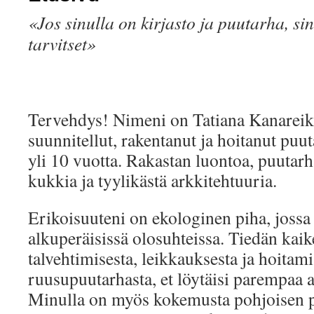
«Jos sinulla on kirjasto ja puutarha, sin
tarvitset»
Tervehdys! Nimeni on Tatiana Kanareiki
suunnitellut, rakentanut ja hoitanut puu
yli 10 vuotta. Rakastan luontoa, puutarh
kukkia ja tyylikästä arkkitehtuuria.
Erikoisuuteni on ekologinen piha, jossa 
alkuperäisissä olosuhteissa. Tiedän kai
talvehtimisesta, leikkauksesta ja hoitamis
ruusupuutarhasta, et löytäisi parempaa a
Minulla on myös kokemusta pohjoisen p