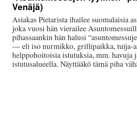
Venäjä)
Asiakas Pietarista ihailee suomalaisia 
joka vuosi hän vierailee Asuntomessuil
pihassaankin hän halusi “asuntomessuje
— eli iso nurmikko, grillipaikka, tuija-a
helppohoitoisia istutuksia, mm. havuja j
istutusalueella. Näyttääkö tämä piha vä