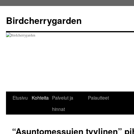
Birdcherrygarden
Etusivu
Kohteita
Palvelut ja
Palautteet
Перейти
hinnat
к
содержимому
“Asuntomessujen tyylinen” pih